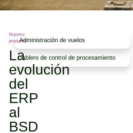
Nuestro
Administración de vuelos
producto
La
Tablero de control de procesamiento
evolución
del
ERP
al
BSD